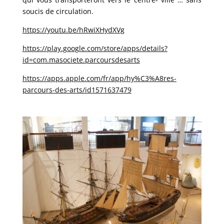
soucis de circulation.
https://youtu.be/hRwiXHydXVg
https://play.google.com/store/apps/details?
id=com.masociete.parcoursdesarts
https://apps.apple.com/fr/app/hy%C3%A8res-
parcours-des-arts/id1571637479