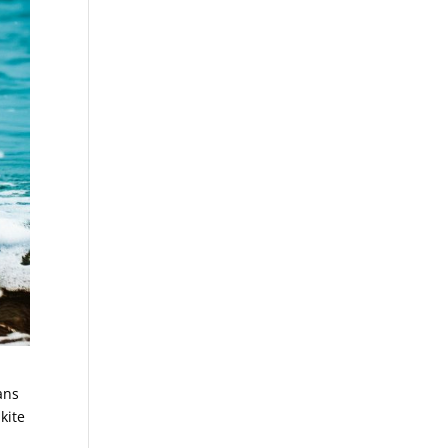
ans
kite
t